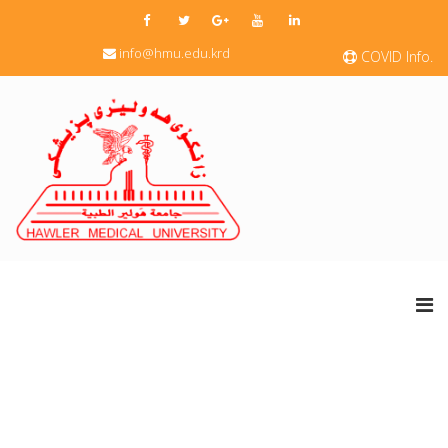
info@hmu.edu.krd
COVID Info.