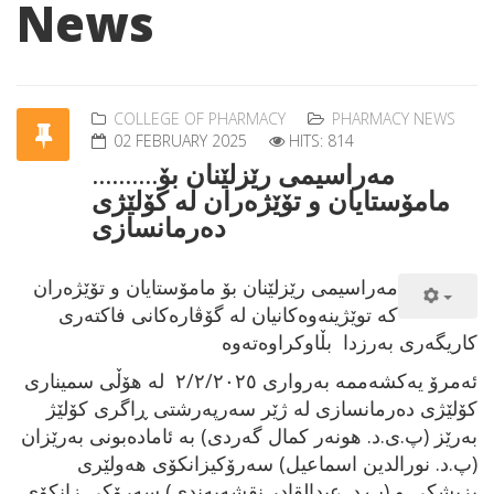
News
COLLEGE OF PHARMACY
PHARMACY NEWS
02 FEBRUARY 2025
HITS: 814
..........مەراسیمی رێزلێنان بۆ
مامۆستایان و تۆێژەران لە کۆلێژی
دەرمانسازی
مەراسیمی رێزلێنان بۆ مامۆستایان و تۆێژەران
کە توێژینەوەکانیان لە گۆڤارەکانی فاکتەری
کاریگەری بەرزدا بڵاوکراوەتەوە
ئەمرۆ یەکشەممە بەرواری ۲/۲/۲٠۲٥ لە هۆڵی سمیناری
کۆلێژی دەرمانسازی لە ژێر سەرپەرشتی ڕاگری کۆلێژ
بەرێز (پ.ی.د. هونەر کمال گەردی) بە ئامادەبونی بەرێزان
(پ.د. نورالدین اسماعیل) سەرۆکیزانکۆی هەولێری
پزیشکی و (پ.د. عبدالقادر نقشەبەندی) سەرۆکی زانکۆی