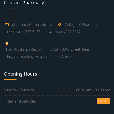
Contact Pharmacy
pharmacy@hmu.edu.krd
College of Pharmacy
227 3127
227 3127
Tel: +964 66
Fax:+964 66
Iraq, Kurdistan Region,
Erbil, 100M. Street, Near
Rizgary Teaching Hospital
P.O. Box
Opening Hours
Sunday - Thursday :
08.30 am - 03.00 pm
Friday and Saturday :
Closed