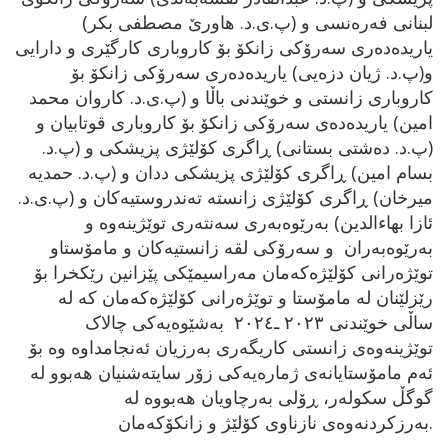
لبنانی فەرەنسی و (پ.ی.د. هاورێ مصطفی بکر)
یاریدەدەری سەرۆکی زانکۆ بۆ کاروباری کارگێری و دارایی
و(پ.د. ژیان دزەیی) یاریدەدەری سەرۆکی زانکۆ بۆ
کاروباری زانستی و خوێندنی باڵا و (پ.ی.د. کاروان محمد
امین) یاریدەدەی سەرۆکی زانکۆ بۆ کاروباری قوتابیان و
(پ.د. دەشتی بستانی) ڕاگری کۆلێژی پزیشکی و (پ.د.
بسام امین) ڕاگری کۆلێژی پزیشکی ددان و (پ.د. حمدیە
میرخان) ڕاگری کۆلێژی زانستە تەندروستیەکان و (پ.ی.د.
ئازا بهاءالدين) بەرێوەبەری سەنتەری توێژینەوە و
بەرێوەبەران و سەرۆكی لقە زانستیەکان و مامۆستاو
توێژەرانی کۆلێژەکەمان مەراسیمێكی پێزانین رێکخرا بۆ
رێزلێنان لە مامۆستا و توێژەرانی کۆلێژەکەمان کە لە
ساڵی خوێندنی ۲٠۲۳ ـ۲٠۲٤ بەشێوەیەکی چالاک
توێژینەوەی زانستی کاریگەری بەرزیان ئەنجامداوە وە بۆ
ئەم مامۆستایانەی ژمارەیەکی زۆر سایتەشنیان هەبوو لە
گوگڵ سکولەر، ڕۆلی بەرچاویان هەبووە لە
بەرزکردنەوەی نازناوی کۆلێژ و زانکۆکەمان.