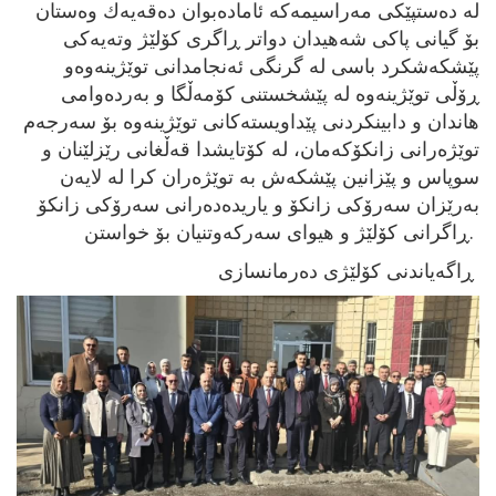
لە دەستپێکی مەراسیمەکە ئامادەبوان دەقەیەك وەستان
بۆ گیانی پاکی شەهیدان دواتر ڕاگری کۆلێژ وتەیەکی
پێشکەشکرد باسی لە گرنگی ئەنجامدانی توێژینەوەو
ڕۆڵی توێژینەوە لە پێشخستنی کۆمەڵگا و بەردەوامی
هاندان و دابینکردنی پێداویستەکانی توێژینەوە بۆ سەرجەم
توێژەرانی زانکۆکەمان، لە کۆتایشدا قەڵغانی رێزلێنان و
سوپاس و پێزانین پێشکەش بە توێژەران کرا لە لایەن
بەرێزان سەرۆکی زانکۆ و یاریدەدەرانی سەرۆکی زانکۆ
ڕاگرانی کۆلێژ و هیوای سەرکەوتنیان بۆ خواستن.
ڕاگەیاندنی کۆلێژی دەرمانسازی